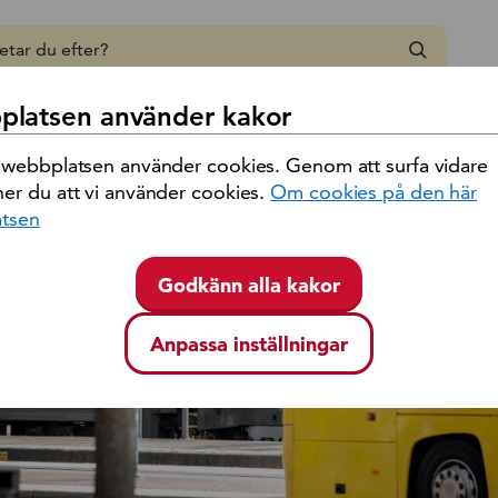
 region Kalmar län
latsen använder kakor
Ironman 2026
 webbplatsen använder cookies. Genom att surfa vidare
er du att vi använder cookies.
Om cookies på den här
tsen
Godkänn alla kakor
Anpassa inställningar