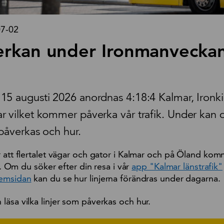
07-02
erkan under Ironmanveckan
15 augusti 2026 anordnas 4:18:4 Kalmar, Ironk
r vilket kommer påverka vår trafik. Under kan d
 påverkas och hur.
 att flertalet vägar och gator i Kalmar och på Öland kom
gt. Om du söker efter din resa i vår
app "Kalmar länstrafik"
hemsidan
kan du se hur linjerna förändras under dagarna.
äsa vilka linjer som påverkas och hur.