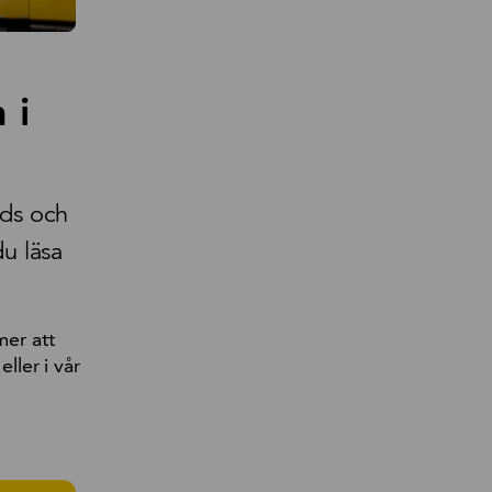
 i
ids och
u läsa
mer att
eller i vår