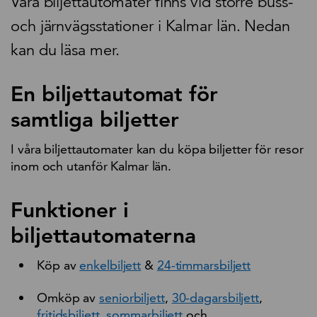
Våra biljettautomater finns vid större buss-
och järnvägsstationer i Kalmar län. Nedan
kan du läsa mer.
En biljettautomat för
samtliga biljetter
I våra biljettautomater kan du köpa biljetter för resor
inom och utanför Kalmar län.
Funktioner i
biljettautomaterna
Köp av
enkelbiljett
&
24-timmarsbiljett
Omköp av
seniorbiljett
,
30-dagarsbiljett
,
fritidsbiljett,
sommarbiljett
och