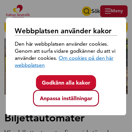
Sök
Meny
Sök på region Kalmar län
HITTA PÅ SIDAN
Webbplatsen använder kakor
Den här webbplatsen använder cookies.
Genom att surfa vidare godkänner du att vi
använder cookies.
Om cookies på den här
webbplatsen
Godkänn alla kakor
Anpassa inställningar
Biljettautomater