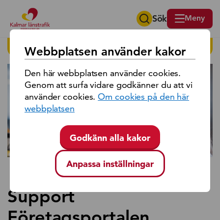
Sök
Meny
Sök på region Kalmar län
HITTA PÅ SIDAN
Webbplatsen använder kakor
Den här webbplatsen använder cookies.
Genom att surfa vidare godkänner du att vi
använder cookies.
Om cookies på den här
webbplatsen
Godkänn alla kakor
Anpassa inställningar
Support
Företagsportalen