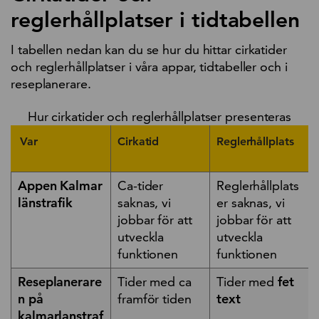
reglerhållplatser i tidtabellen
I tabellen nedan kan du se hur du hittar cirkatider
och reglerhållplatser i våra appar, tidtabeller och i
reseplanerare.
Hur cirkatider och reglerhållplatser presenteras
Var
Cirkatid
Reglerhållplats
Appen Kalmar
Ca-tider
Reglerhållplats
länstrafik
saknas, vi
er saknas, vi
jobbar för att
jobbar för att
utveckla
utveckla
funktionen
funktionen
Reseplanerare
Tider med ca
Tider med
fet
n på
framför tiden
text
kalmarlanstraf