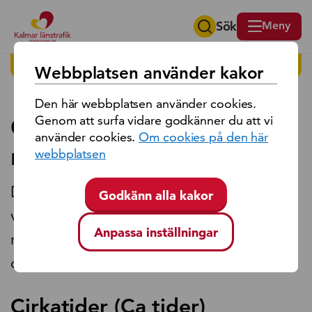
Sök
Meny
Sök på region Kalmar län
HITTA PÅ SIDAN
Webbplatsen använder kakor
Den här webbplatsen använder cookies.
Cirkatider och
Genom att surfa vidare godkänner du att vi
använder cookies.
Om cookies på den här
reglerhållplatser
webbplatsen
Det finns två olika sorters avgångstider i
Godkänn alla kakor
våra tidtabeller, cirkatider och
Anpassa inställningar
reglerhållplatser. Nedan kan du läsa mer
om dessa.
Cirkatider (Ca tider)