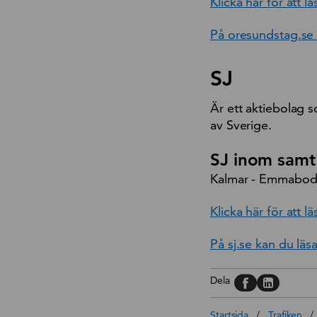
Klicka här för att
På oresundstag.se
SJ
Är ett aktiebolag s
av Sverige.
SJ inom samt 
Kalmar - Emmaboda
Klicka här för att 
På sj.se kan du lä
Dela på, Face
Dela på, L
Dela
Startsida
/
Trafiken
/