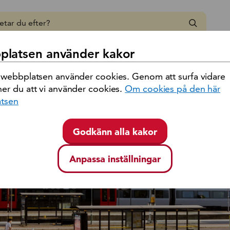
 region Kalmar län
latsen använder kakor
Tåg
 webbplatsen använder cookies. Genom att surfa vidare
er du att vi använder cookies.
Om cookies på den här
tsen
Godkänn alla kakor
Anpassa inställningar