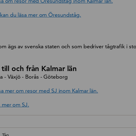
 läsa om resor med Öresundståg inom Kalmar län.
 kan du läsa mer om Öresundståg.
om ägs av svenska staten och som bedriver tågtrafik i sto
till och från Kalmar län
 - Växjö - Borås - Göteborg
läsa mer om resor med SJ inom Kalmar län.
sa mer om SJ.
book
inkedin
Tåg