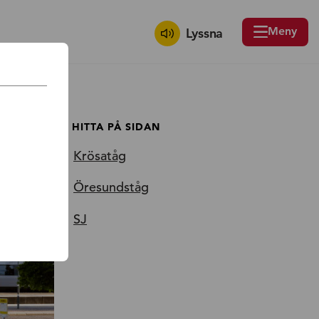
Meny
Lyssna
HITTA PÅ SIDAN
Krösatåg
Öresundståg
SJ