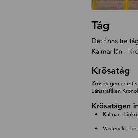
Tåg
Det finns tre tå
Kalmar län - Kr
Krösatåg
Krösatågen är ett s
Länstrafiken Kronob
Krösatågen in
Kalmar - Link
Västervik - Li