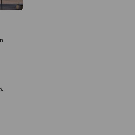
ån
n.